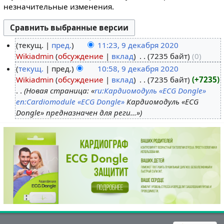
незначительные изменения.
текущ.
пред.
11:23, 9 декабря 2020
Wikiadmin
обсуждение
вклад
‎
7235 байт
0
текущ.
пред.
10:58, 9 декабря 2020
Wikiadmin
обсуждение
вклад
‎
7235 байт
+7235
Новая страница: «
ru:Кардиомодуль «ECG Dongle»
en:Cardiomodule «ECG Dongle»
Кардиомодуль «ECG
Dongle» предназначен для реги...»