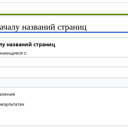
началу названий страниц
алу названий страниц
нающиеся с:
вления
результатах